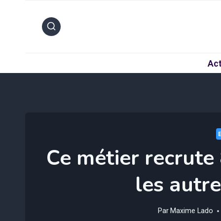
Aller
au
contenu
Act
Ce métier recrute
les autr
Par
Maxime Lado