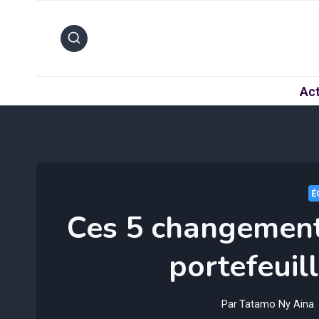
Aller
au
contenu
Act
É
Ces 5 changement
portefeuil
Par
Tatamo Ny Aina