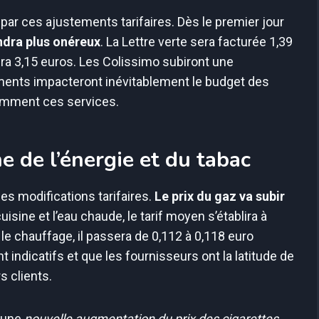
ar ces ajustements tarifaires. Dès le premier jour
endra plus onéreux
. La Lettre verte sera facturée 1,39
ndra 3,15 euros. Les Colissimo subiront une
nts impacteront inévitablement le budget des
quemment ces services.
e de l’énergie et du tabac
s modifications tarifaires.
Le prix du gaz va subir
uisine et l’eau chaude, le tarif moyen s’établira à
e chauffage, il passera de 0,112 à 0,118 euro
 indicatifs et que les fournisseurs ont la latitude de
s clients.
à une
nouvelle augmentation du prix des cigarettes
.