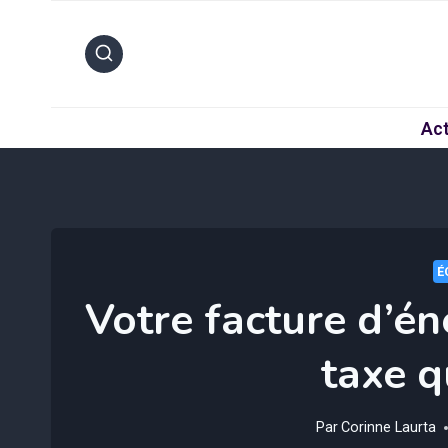
Aller
au
contenu
Act
É
Votre facture d’én
taxe 
Par
Corinne Laurta