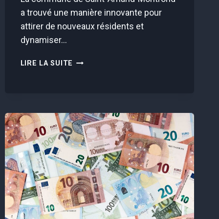
a trouvé une manière innovante pour
attirer de nouveaux résidents et
dynamiser…
CETTE
LIRE LA SUITE
MAISON
DE
77M2
EST
À
VENDRE
POUR
SEULEMENT
1€