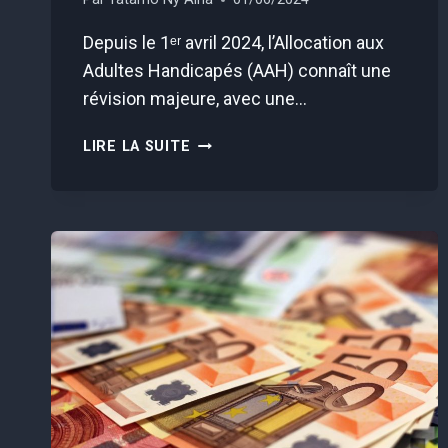
Depuis le 1ᵉʳ avril 2024, l’Allocation aux
Adultes Handicapés (AAH) connaît une
révision majeure, avec une…
AAH
LIRE LA SUITE
:
CES
FRANÇAIS
VONT
POUVOIR
TOUCHER
L’ALLOCATION
ADULTES
HANDICAPÉS
À
VIE