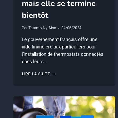
mais elle se termine
bientôt
Par
Tatamo Ny Aina
04/06/2024
Le gouvernement français offre une
aide financière aux particuliers pour
l’installation de thermostats connectés
dans leurs…
CETTE
LIRE LA SUITE
AIDE
DE
600€
EST
ACCORDÉE
SANS
CONDITIONS