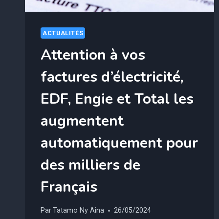
FRANCE
ET
EST
ACTUALITÉS
POURTANT
Attention à vos
EN
PÉNURIE
factures d’électricité,
EDF, Engie et Total les
augmentent
automatiquement pour
des milliers de
Français
Par
Tatamo Ny Aina
26/05/2024