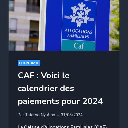
MODE,
VOICI
LE
TOP
3
ÉCONOMIE
CAF : Voici le
calendrier des
paiements pour 2024
Par
Tatamo Ny Aina
31/05/2024
La Caisse d’Allocations Familiales (CAF)