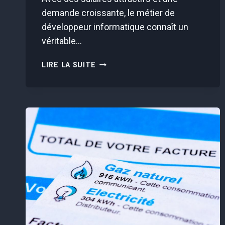
demande croissante, le métier de
développeur informatique connaît un
véritable…
“JE
LIRE LA SUITE
SUIS
PAYÉ
3125€
PAR
MOIS
ET
C’EST
LA
PREMIÈRE
ANNÉE…”
CE
MÉTIER
RECRUTE
EN