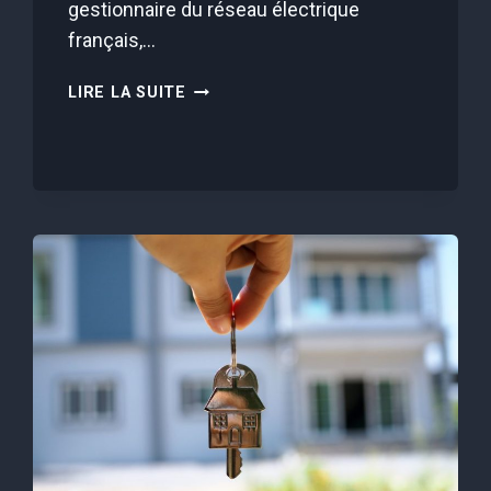
gestionnaire du réseau électrique
français,…
LINKY
LIRE LA SUITE
:
ENEDIS
MET
EN
GARDE
LES
FRANÇAIS
ET
APPELLE
À
LA
PRUDENCE
APRÈS
DES
FRAUDES
AU