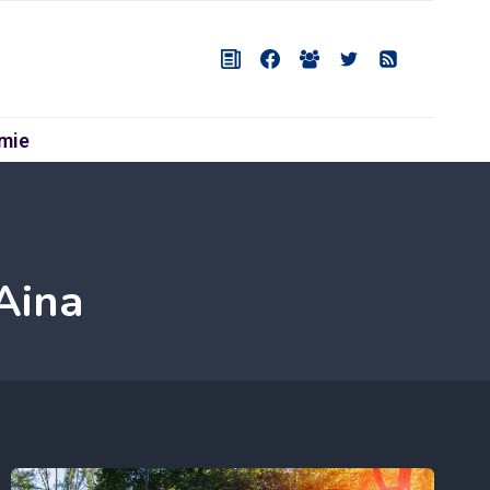
mie
Aina