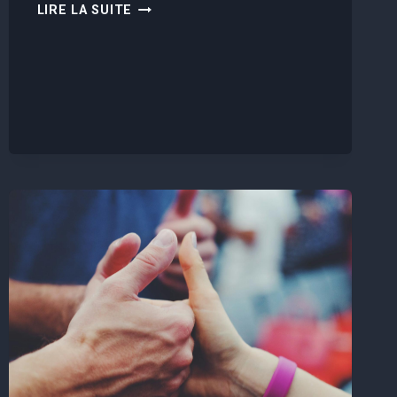
VOICI
LIRE LA SUITE
LES
VILLES
FRANÇAISE
OÙ
LES
HABITANTS
SONT
LE
MIEUX
PAYÉS
EN
2024