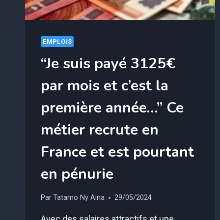
EMPLOIS
“Je suis payé 3125€
par mois et c’est la
première année…” Ce
métier recrute en
France et est pourtant
en pénurie
Par
Tatamo Ny Aina
29/05/2024
Avec des salaires attractifs et une