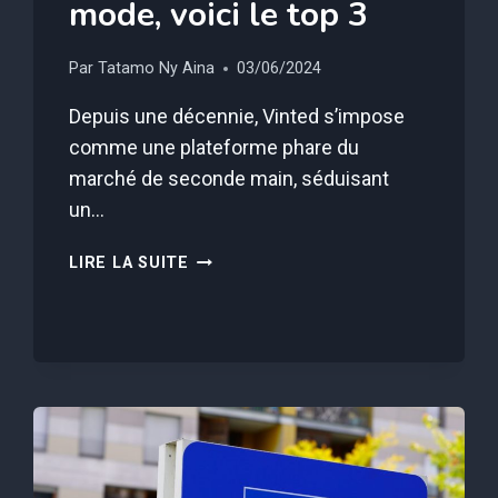
mode, voici le top 3
Par
Tatamo Ny Aina
03/06/2024
Depuis une décennie, Vinted s’impose
comme une plateforme phare du
marché de seconde main, séduisant
un…
VINTED
LIRE LA SUITE
DÉVOILE
SON
CLASSEMENT
DES
MARQUES
LES
PLUS
À
LA