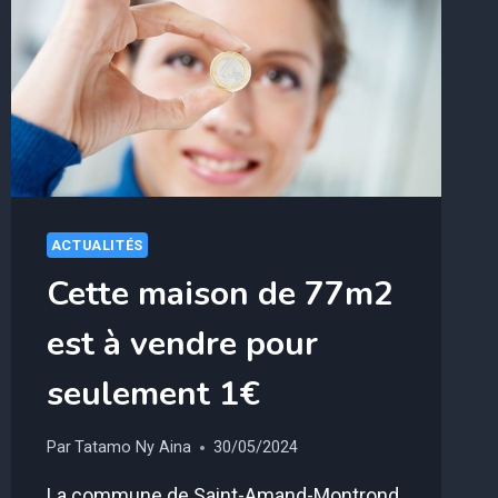
FLASHE
MÊME
SI
VOUS
N’ÊTES
PAS
EN
EXCÈS
DE
VITESSE
ACTUALITÉS
Cette maison de 77m2
est à vendre pour
seulement 1€
Par
Tatamo Ny Aina
30/05/2024
La commune de Saint-Amand-Montrond