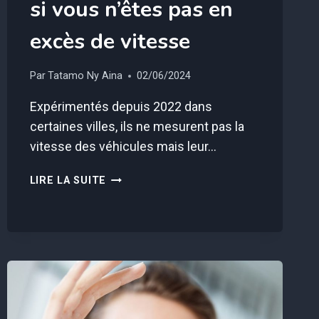
si vous n’êtes pas en
excès de vitesse
Par
Tatamo Ny Aina
02/06/2024
Expérimentés depuis 2022 dans
certaines villes, ils ne mesurent pas la
vitesse des véhicules mais leur…
CE
LIRE LA SUITE
NOUVEAU
RADAR
FAIT
SON
APPARITION
EN
FRANCE,
IL