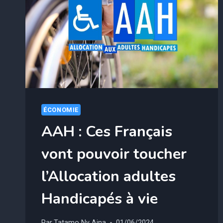
DE
REVENUS,
MAIS
ELLE
SE
TERMINE
BIENTÔT
ÉCONOMIE
AAH : Ces Français
vont pouvoir toucher
l’Allocation adultes
Handicapés à vie
Par
Tatamo Ny Aina
01/06/2024