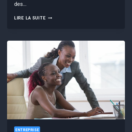
des…
LES
LIRE LA SUITE
SECRETS
D’UNE
GESTION
DU
TEMPS
OPTIMISÉE
POUR
LES
DIRIGEANTS
ENTREPRISE