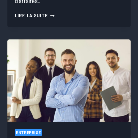
d’affaires…
DÉVELOPPER
LIRE LA SUITE
SON
ENTREPRISE
À
L’INTERNATIONAL
:
ZOOM
SUR
DES
CAS
RÉUSSIS
ENTREPRISE