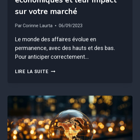
économiques et leur impact
sur votre marché
Par
Corinne Laurta
06/09/2023
Le monde des affaires évolue en
permanence, avec des hauts et des bas.
Pour anticiper correctement…
COMPRENDRE
LIRE LA SUITE
LES
CYCLES
ÉCONOMIQUES
ET
LEUR
IMPACT
SUR
VOTRE
MARCHÉ