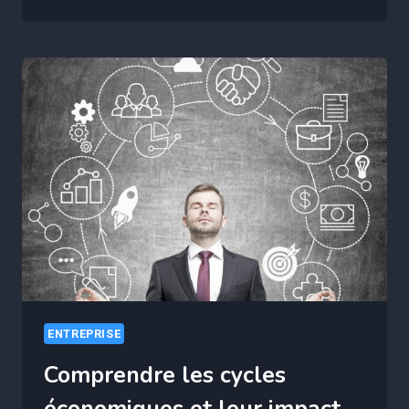
PRATIQUE
DE
L’ÉVALUATION
DES
RISQUES
:
MÉTHODES
ET
PRATIQUES
RECOMMANDÉES
ENTREPRISE
Comprendre les cycles