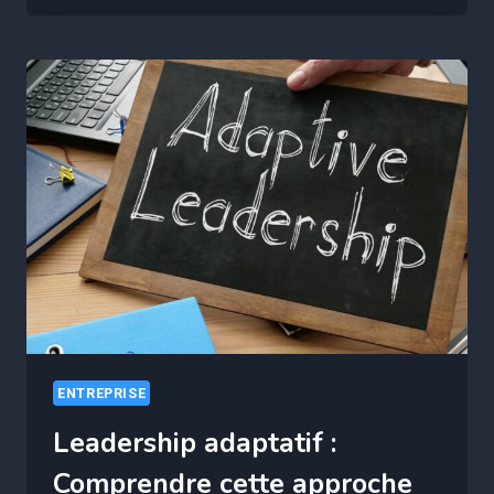
SÉCURITÉ
INFORMATIQUE
:
LES
NOUVELLES
FRONTIÈRES
EN
MATIÈRE
DE
CYBERSÉCURITÉ
ENTREPRISE
Leadership adaptatif :
Comprendre cette approche