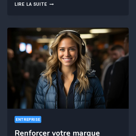
LA
LIRE LA SUITE
TRANSFORMATION
NUMÉRIQUE
AU
SECOURS
DES
ENTREPRISES
EN
TEMPS
DE
CRISE
:
ÉTUDES
DE
CAS
ENTREPRISE
Renforcer votre marque