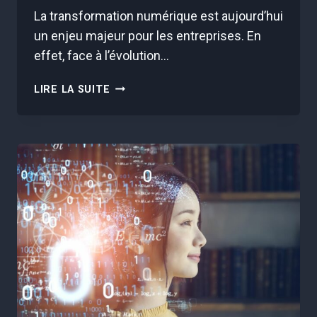
La transformation numérique est aujourd’hui
un enjeu majeur pour les entreprises. En
effet, face à l’évolution…
IMPACT
LIRE LA SUITE
DE
LA
TRANSFORMATION
NUMÉRIQUE
SUR
LA
CULTURE
D’ENTREPRISE
:
EXPLORATION
DES
CHANGEMENTS