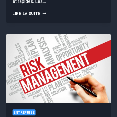
et rapides. Les…
LE
LIRE LA SUITE
MACHINE
LEARNING
AU
SERVICE
DE
LA
DÉTECTION
DES
FRAUDES
FINANCIÈRES
ENTREPRISE