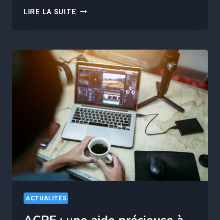
L’IMPORTANCE
LIRE LA SUITE
DU
CAPITAL
HUMAIN
POUR
BOOSTER
LA
CROISSANCE
D’UNE
ENTREPRISE
ACTUALITÉS