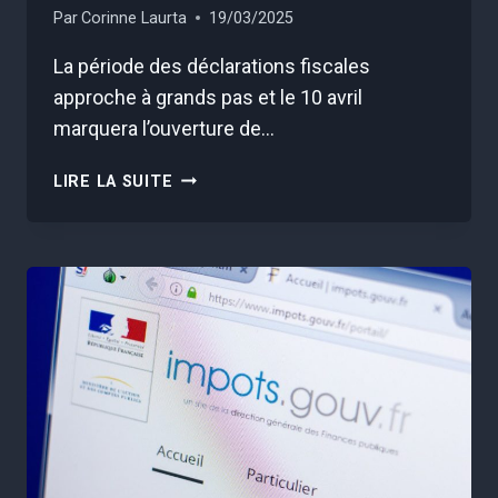
Par
Corinne Laurta
19/03/2025
La période des déclarations fiscales
approche à grands pas et le 10 avril
marquera l’ouverture de…
IMPÔTS
LIRE LA SUITE
:
CES
7
CHANGEMENTS
VONT
BOULEVERSER
VOTRE
DÉCLARATION
ET
VOTRE
PORTE-
MONNAIE