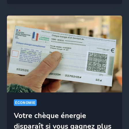
QUI
RAPPORTENT
5
000€/MOIS
SANS
DIPLÔME
ET
ILS
RECRUTENT
!
ÉCONOMIE
Votre chèque énergie
disparaît si vous gagnez plus