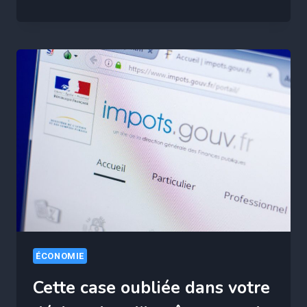
NOUVELLE
CASE
OBLIGATOIRE
SUR
VOTRE
DÉCLARATION
D’IMPÔTS
CONCERNE
5
MILLIONS
DE
FOYERS
ÉCONOMIE
Cette case oubliée dans votre