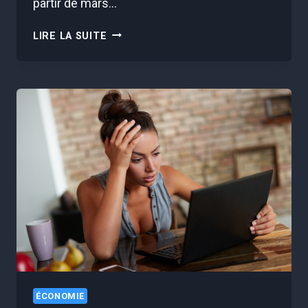
partir de mars…
VOUS
LIRE LA SUITE
POURRIEZ
PERDRE
VOS
APL
SI
VOTRE
ÉPARGNE
DÉPASSE
30
000€
ÉCONOMIE