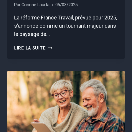
Par
Corinne Laurta
05/03/2025
La réforme France Travail, prévue pour 2025,
s’annonce comme un tournant majeur dans
le paysage de…
CES
LIRE LA SUITE
3
PROFILS
VONT
PERDRE
GROS
AVEC
FRANCE
TRAVAIL