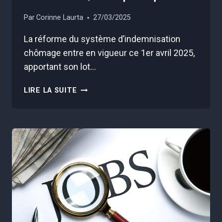
Par
Corinne Laurta
27/03/2025
La réforme du système d’indemnisation
chômage entre en vigueur ce 1er avril 2025,
apportant son lot…
CETTE
LIRE LA SUITE
RÉFORME
DU
CHÔMAGE
VA
RÉDUIRE
DRASTIQUEMENT
VOS
INDEMNITÉS,
VOICI
POURQUOI