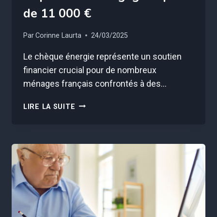
de 11 000 €
Par
Corinne Laurta
24/03/2025
Le chèque énergie représente un soutien
financier crucial pour de nombreux
ménages français confrontés à des…
VOTRE
LIRE LA SUITE
CHÈQUE
ÉNERGIE
DISPARAÎT
SI
VOUS
GAGNEZ
PLUS
DE
11
000