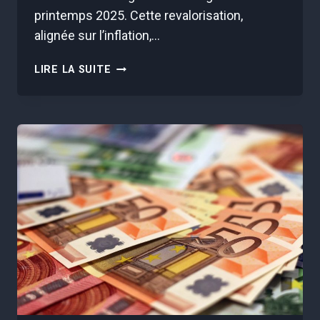
printemps 2025. Cette revalorisation,
alignée sur l’inflation,…
L’AAH
LIRE LA SUITE
AUGMENTE
DE
933,45€
À
1.016,05€
EN
AVRIL
ET
ÇA
CHANGE
TOUT
POUR
VOUS