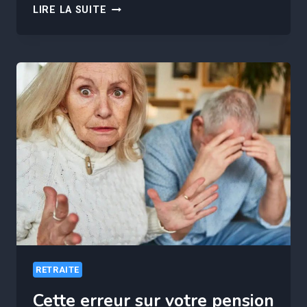
CE
LIRE LA SUITE
NOUVEL
AVANTAGE
FISCAL
POUR
VOTRE
RETRAITE
VA
DISPARAÎTRE
RETRAITE
Cette erreur sur votre pension