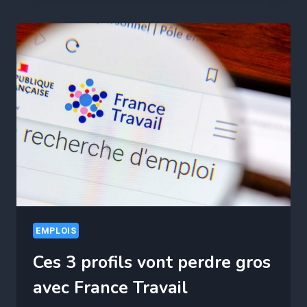
RETRAITE
POURRAIT
CHUTER
DE
30%
!
ÊTES-
VOUS
CONCERNÉ
?
EMPLOIS
Ces 3 profils vont perdre gros
avec France Travail