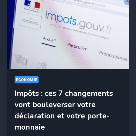
OU
VOS
ALLOCATIONS
CHÔMAGE
ET
RSA
SERONT
COUPÉES
ÉCONOMIE
Impôts : ces 7 changements
vont bouleverser votre
déclaration et votre porte-
monnaie