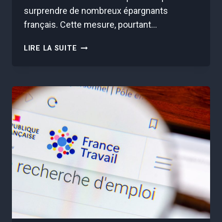
surprendre de nombreux épargnants
français. Cette mesure, pourtant…
L’ÉTAT
LIRE LA SUITE
PEUT
FERMER
VOTRE
LIVRET
A
SANS
PRÉAVIS
ET
C’EST
TERRIFIANT
!