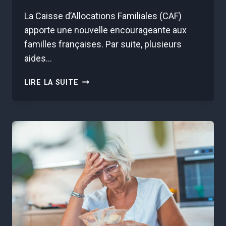
La Caisse d’Allocations Familiales (CAF)
apporte une nouvelle encourageante aux
familles françaises. Par suite, plusieurs
aides…
CAF
LIRE LA SUITE
:
3
BONNES
NOUVELLES
POUR
VOTRE
PORTE-
MONNAIE,
VOICI
COMMENT
EN
PROFITER