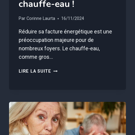
chauffe-eau !
Par
Corinne Laurta
16/11/2024
Réduire sa facture énergétique est une
préoccupation majeure pour de
nombreux foyers. Le chauffe-eau,
comme gros…
CES
LIRE LA SUITE
5
ASTUCES
D’UN
PLOMBIER
VONT
FAIRE
CHUTER
VOTRE
FACTURE