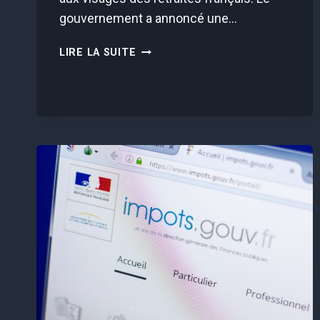
gouvernement a annoncé une…
RETRAITES
LIRE LA SUITE
:
HAUSSE
DÈS
LE
1ER
JANVIER
!
VOICI
CE
QUI
CHANGE
POUR
VOUS