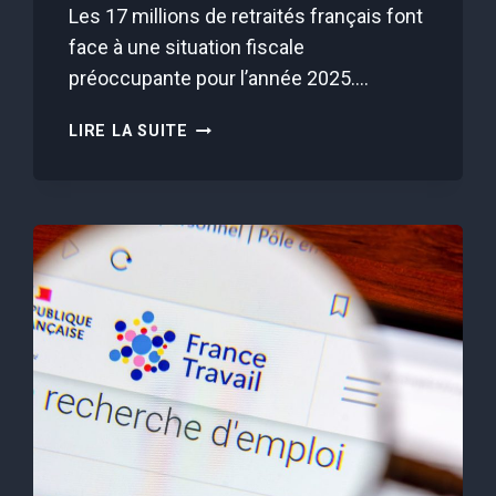
Les 17 millions de retraités français font
face à une situation fiscale
préoccupante pour l’année 2025….
17
LIRE LA SUITE
MILLIONS
DE
RETRAITÉS
FACE
À
UNE
HAUSSE
D’IMPÔTS
:
VOICI
COMMENT
L’ÉVITER