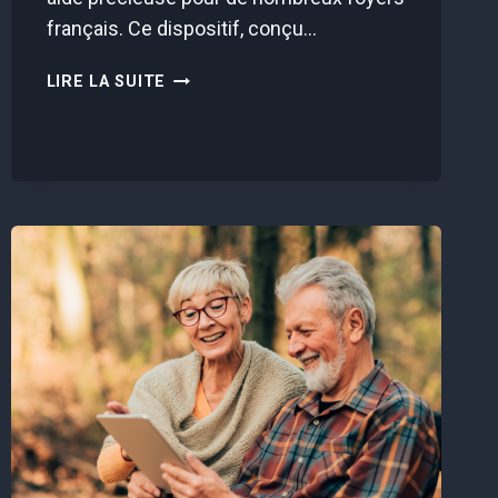
français. Ce dispositif, conçu…
3
LIRE LA SUITE
JOURS
POUR
RÉCLAMER
VOTRE
CHÈQUE
ÉNERGIE
!
VOICI
COMMENT
FAIRE