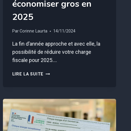
économiser gros en
2025
Par
Corinne Laurta
14/11/2024
La fin d’année approche et avec elle, la
possibilité de réduire votre charge
fiscale pour 2025….
CES
LIRE LA SUITE
5
ASTUCES
FISCALES
DE
DERNIÈRE
MINUTE
POURRAIENT
VOUS