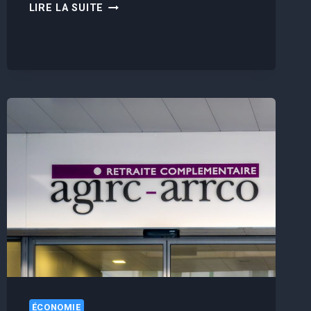
RETRAITES
LIRE LA SUITE
:
2
VIREMENTS
ARRIVENT
SUR
VOS
COMPTES
CETTE
SEMAINE
,
VOICI
LES
DATES
ÉCONOMIE