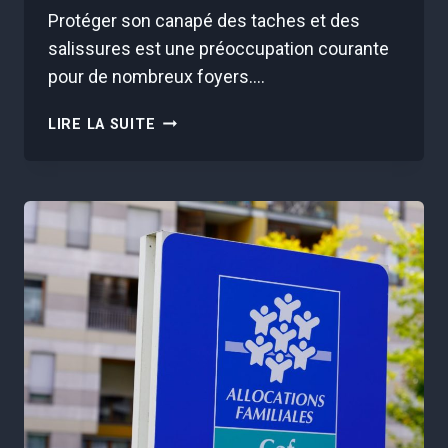
Protéger son canapé des taches et des
salissures est une préoccupation courante
pour de nombreux foyers….
CE
LIRE LA SUITE
PRODUIT
VENDU
CHEZ
ACTION
EST
PARFAIT
POUR
ENLEVER
LES
TACHES
DU
CANAPÉ
ET
IL