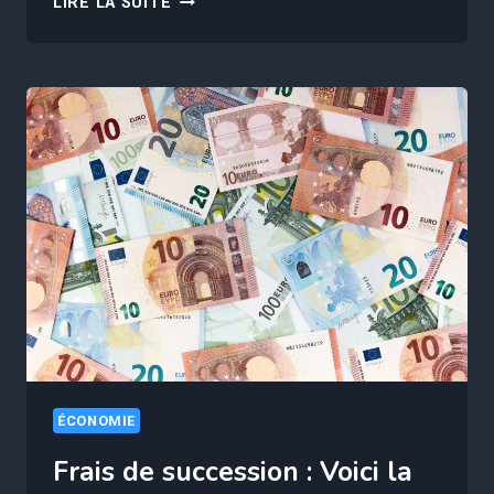
LIRE LA SUITE
10
MÉTIERS
SONT
LES
MIEUX
PAYÉS
EN
FRANCE
EN
2024
ÉCONOMIE
Frais de succession : Voici la