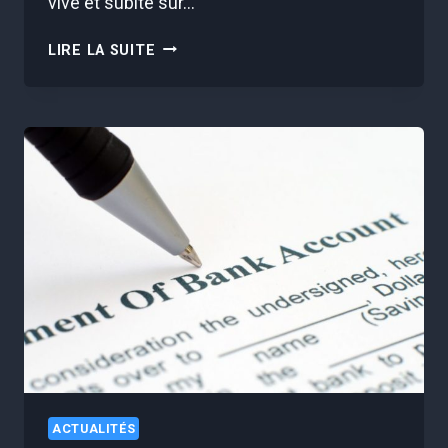
vive et subite sur…
VOICI
LIRE LA SUITE
D’OÙ
VIENT
RÉELLEMENT
LE
“POINT
DE
CÔTÉ”
ET
COMMENT
S’EN
DÉBARRASSER
RAPIDEMENT
ACTUALITÉS