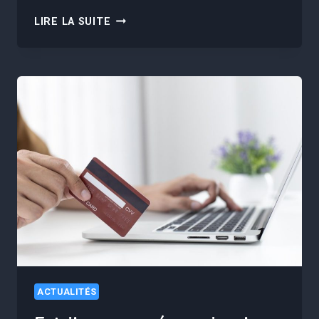
LINKY
LIRE LA SUITE
:
ENEDIS
MET
EN
GARDE
LES
FRANÇAIS
ET
APPELLE
À
LA
PRUDENCE
APRÈS
DES
FRAUDES
AU
ACTUALITÉS
COMPTEUR
DÉTECTÉES