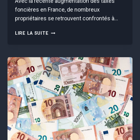
Avec la récente augmentation des taxes
foncières en France, de nombreux
propriétaires se retrouvent confrontés à…
IMMOBILIER
LIRE LA SUITE
:
VOICI
LES
10
DÉPARTEMENTS
OÙ
L’ON
PAYE
LE
PLUS
CHER
LA
TAXE
FONCIÈRE