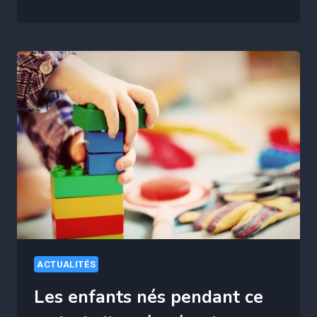
LES
3
PLUS
BEAUX
PAYS
AU
MONDE
!
ACTUALITÉS
Les enfants nés pendant ce