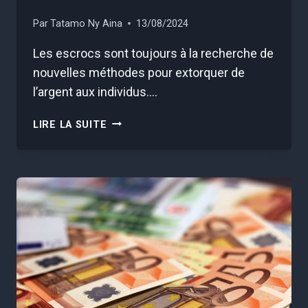
Par
Tatamo Ny Aina
13/08/2024
Les escrocs sont toujours à la recherche de
nouvelles méthodes pour extorquer de
l’argent aux individus….
LA
LIRE LA SUITE
GENDARMERIE
MET
EN
GARDE
CONTRE
UNE
NOUVELLE
ARNAQUE
AUX
ARTICLES
« AMAZON”