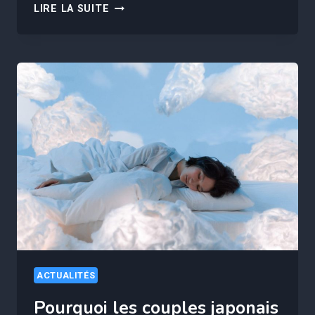
“JE
LIRE LA SUITE
SUIS
PAYÉ
7830€
PAR
MOIS…”
C’EST
QUOI
CE
MÉTIER
QUI
PAYE
BIEN
ET
QUI
RECRUTE
EN
ACTUALITÉS
FRANCE
Pourquoi les couples japonais