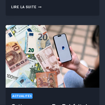
VOICI
LIRE LA SUITE
LES
VILLES
FRANÇAISE
OÙ
LES
HABITANTS
SONT
LE
MIEUX
PAYÉS
EN
2024
ACTUALITÉS