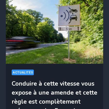
D’ACTIVITÉ
ANNULÉE
SI
VOUS
DÉPASSEZ
CES
REVENUS
ACTUALITÉS
Conduire à cette vitesse vous
expose à une amende et cette
règle est complètement