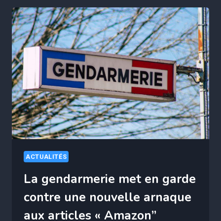
NOUVEAUX
RETRAITÉS
OUBLIENT
DE
VIDER
CE
COMPTE
ET
PERDENT
JUSQU’À
5000€
ACTUALITÉS
La gendarmerie met en garde
contre une nouvelle arnaque
aux articles « Amazon”