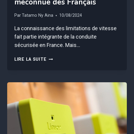
méconnue des Français
Par
Tatamo Ny Aina
10/08/2024
La connaissance des limitations de vitesse
fait partie intégrante de la conduite
sécurisée en France. Mais…
CONDUIRE
LIRE LA SUITE
À
CETTE
VITESSE
VOUS
EXPOSE
À
UNE
AMENDE
ET
CETTE
RÈGLE