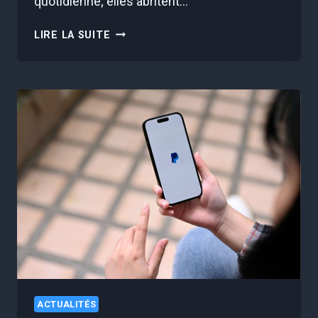
quotidienne; elles abritent…
LA
LIRE LA SUITE
GENDARMERIE
ALERTE
SUR
UNE
NOUVELLE
ARNAQUE
QUI
FAIT
DES
RAVAGES
SUR
LES
ROUTES
EN
FRANCE
ACTUALITÉS