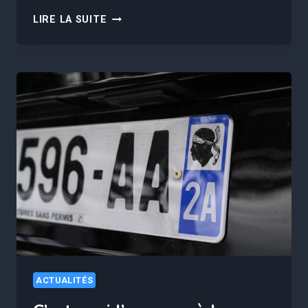
LA
LIRE LA SUITE
GENDARMERIE
ALERTE
SUR
UNE
NOUVELLE
ARNAQUE
QUI
FAIT
DES
RAVAGES
SUR
LES
ROUTES
EN
FRANCE
ACTUALITÉS