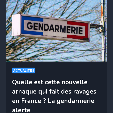
CETTE
ARNAQUE
AU
PAIEMENT
SANS
CONTACT
QUI
FAIT
DES
RAVAGES
ACTUALITÉS
Quelle est cette nouvelle
arnaque qui fait des ravages
en France ? La gendarmerie
alerte