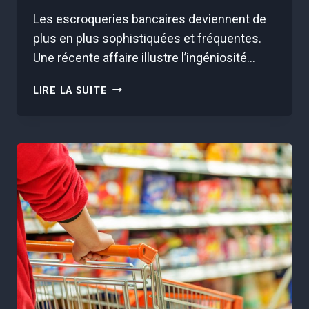
Les escroqueries bancaires deviennent de
plus en plus sophistiquées et fréquentes.
Une récente affaire illustre l’ingéniosité…
CETTE
LIRE LA SUITE
ARNAQUE
AU
FAUX
PV
A
COUTÉ
PLUS
DE
120
000€
À
CET
HOMME