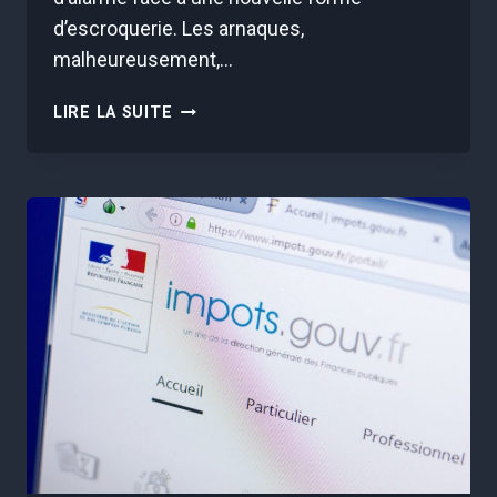
d’escroquerie. Les arnaques,
malheureusement,…
QUELLE
LIRE LA SUITE
EST
CETTE
NOUVELLE
ARNAQUE
QUI
FAIT
DES
RAVAGES
EN
FRANCE
?
LA
GENDARMERIE
ALERTE