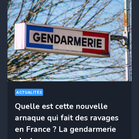
QUI
VISE
LES
FRANÇAIS
POUR
LAQUELLE
LA
DGFIP
LANCE
L’ALERTE
?
ACTUALITÉS
Quelle est cette nouvelle
arnaque qui fait des ravages
en France ? La gendarmerie