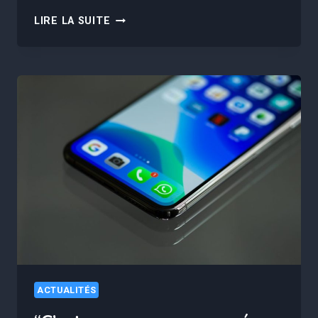
QUELLE
LIRE LA SUITE
EST
CETTE
NOUVELLE
ARNAQUE
QUI
VISE
LES
PERSONNES
AGÉES
AU
DISTRIBUTEUR
EN
FRANCE
?
ACTUALITÉS