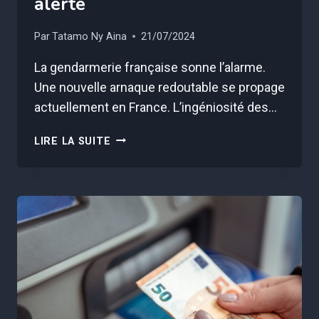
alerte
Par
Tatamo Ny Aina
21/07/2024
La gendarmerie française sonne l’alarme.
Une nouvelle arnaque redoutable se propage
actuellement en France. L’ingéniosité des…
QUELLE
LIRE LA SUITE
EST
CETTE
NOUVELLE
ARNAQUE
QUI
FAIT
DES
RAVAGES
EN
FRANCE
?