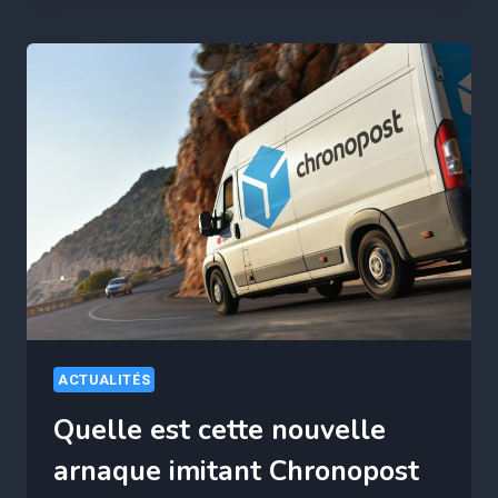
AUX
FAUX
MIELS
PEUT
ÊTRE
DÉCELÉE
AVEC
CET
INDICE
SUR
L’ÉTIQUETTE,
VOICI
COMMENT
FAIRE
ACTUALITÉS
Quelle est cette nouvelle
arnaque imitant Chronopost