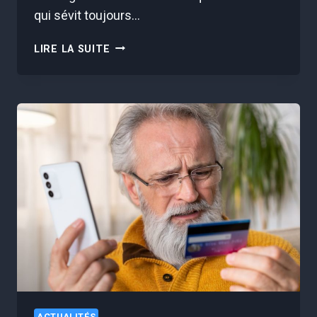
qui sévit toujours…
LA
LIRE LA SUITE
GENDARMERIE
ALERTE
SUR
UNE
NOUVELLE
ARNAQUE
QUI
FAIT
DES
RAVAGES
SUR
LES
ROUTES
EN
FRANCE
ACTUALITÉS