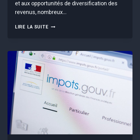
et aux opportunités de diversification des
revenus, nombreux…
TROP
LIRE LA SUITE
DE
GENS
PENSENT
FAIRE
L’AFFAIRE
DU
SIÈCLE
ET
POURTANT,
C’EST
UNE
ARNAQUE