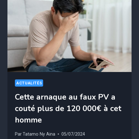
D’IMMATRICULATION
?
CETTE
ESCROQUERIE
À
FAIT
22
000
VICTIMES
EN
UN
ACTUALITÉS
AN
Cette arnaque au faux PV a
couté plus de 120 000€ à cet
homme
Par
Tatamo Ny Aina
05/07/2024