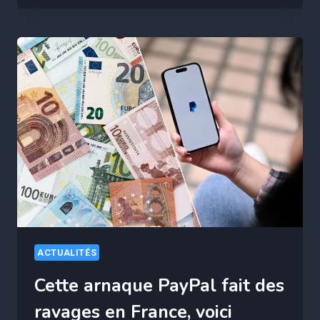
MET
EN
GARDE
CONTRE
UNE
NOUVELLE
ARNAQUE
AUX
ARTICLES
« AMAZON”
ACTUALITÉS
Cette arnaque PayPal fait des
ravages en France, voici