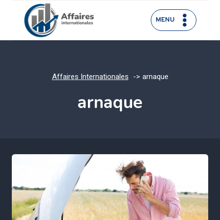
Aller
au
MENU
contenu
Affaires Internationales
arnaque
arnaque