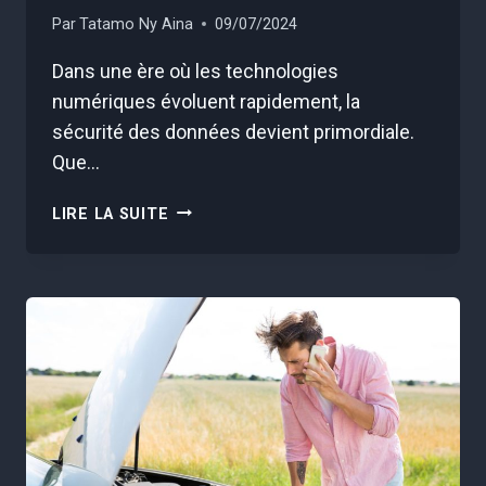
Par
Tatamo Ny Aina
09/07/2024
Dans une ère où les technologies
numériques évoluent rapidement, la
sécurité des données devient primordiale.
Que…
VOUS
LIRE LA SUITE
DEVEZ
CHANGER
IMMÉDIATEMENT
VOTRE
CODE
PIN
S’IL
FIGURE
SUR
CETTE
LISTE