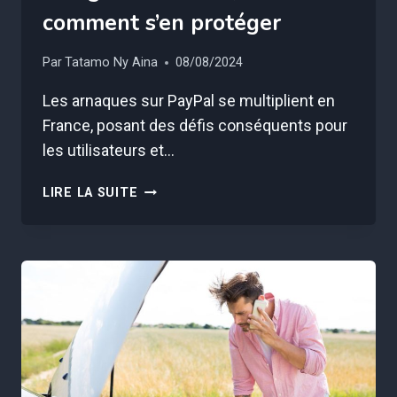
comment s’en protéger
Par
Tatamo Ny Aina
08/08/2024
Les arnaques sur PayPal se multiplient en
France, posant des défis conséquents pour
les utilisateurs et…
CETTE
LIRE LA SUITE
ARNAQUE
PAYPAL
FAIT
DES
RAVAGES
EN
FRANCE,
VOICI
COMMENT
S’EN