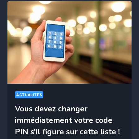
TU
PEUX
ME
CONTACTER…”
ATTENTION
À
CETTE
NOUVELLE
ARNAQUE
WHATSAPP
QUI
VIDE
VOTRE
ACTUALITÉS
COMPTE
BANCAIRE
Vous devez changer
immédiatement votre code
PIN s’il figure sur cette liste !