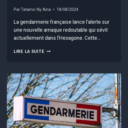
Par
Tatamo Ny Aina
18/08/2024
La gendarmerie française lance l’alerte sur
une nouvelle arnaque redoutable qui sévit
actuellement dans l’Hexagone. Cette…
QUELLE
LIRE LA SUITE
EST
CETTE
NOUVELLE
ARNAQUE
QUI
FAIT
DES
RAVAGES
EN
FRANCE
?