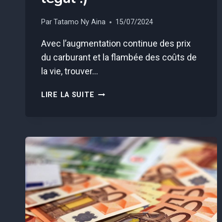
Par
Tatamo Ny Aina
15/07/2024
Avec l’augmentation continue des prix
du carburant et la flambée des coûts de
la vie, trouver…
CETTE
LIRE LA SUITE
MÉTHODE
MÉCONNUE
PERMET
D’ÉCONOMISER
30%
SUR
LES
PÉAGES
D’AUTOROUTE
(ET
C’EST