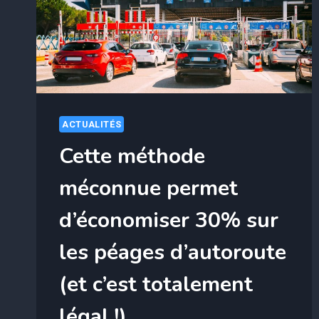
CONSOMMATEURS
(ET
ELLE
COÛTE
MOINS
DE
3€)
ACTUALITÉS
Cette méthode
méconnue permet
d’économiser 30% sur
les péages d’autoroute
(et c’est totalement
légal !)