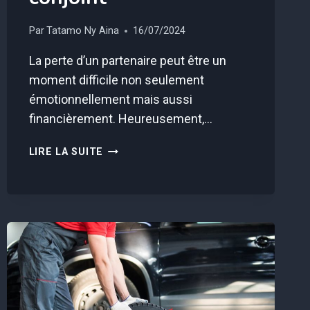
Par
Tatamo Ny Aina
16/07/2024
La perte d’un partenaire peut être un
moment difficile non seulement
émotionnellement mais aussi
financièrement. Heureusement,…
VOICI
LIRE LA SUITE
COMMENT
BÉNÉFICIER
D’UNE
PENSION
DE
REVERSION
APRÈS
LE
DÉCÈS
D’UN