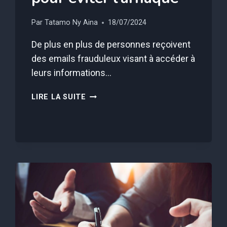
Par
Tatamo Ny Aina
18/07/2024
De plus en plus de personnes reçoivent
des emails frauduleux visant à accéder à
leurs informations…
CE
LIRE LA SUITE
MAIL
REÇU
PAR
5
MILLIONS
DE
FRANÇAIS
EST
BIEN
OFFICIEL
ET