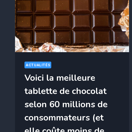
RAVAGES
EN
FRANCE
?
LA
GENDARMERIE
ALERTE
ACTUALITÉS
Voici la meilleure
tablette de chocolat
selon 60 millions de
consommateurs (et
elle coûte moins de