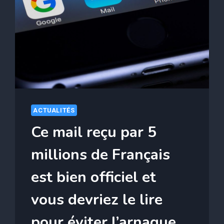
CETTE
RÈGLE
SUR
LE
PARKING
D’UN
SUPERMARCHÉ
ACTUALITÉS
Ce mail reçu par 5
millions de Français
est bien officiel et
vous devriez le lire
pour éviter l’arnaque