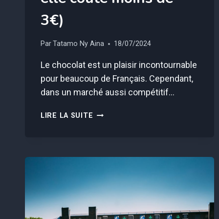
3€)
Par
Tatamo Ny Aina
18/07/2024
Le chocolat est un plaisir incontournable
pour beaucoup de Français. Cependant,
dans un marché aussi compétitif…
VOICI
LIRE LA SUITE
LA
MEILLEURE
TABLETTE
DE
CHOCOLAT
SELON
60
MILLIONS
DE