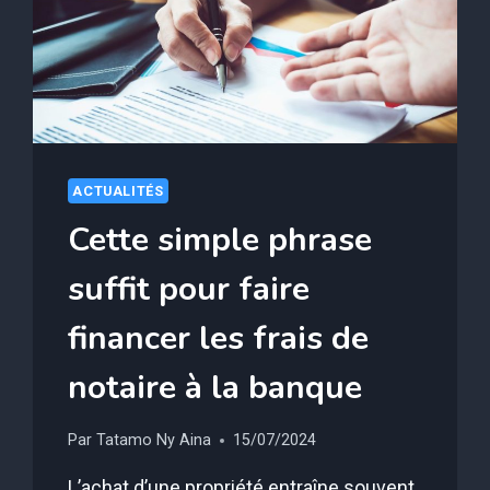
VOUS
DEVRIEZ
LE
LIRE
POUR
ÉVITER
L’ARNAQUE
ACTUALITÉS
Cette simple phrase
suffit pour faire
financer les frais de
notaire à la banque
Par
Tatamo Ny Aina
15/07/2024
L’achat d’une propriété entraîne souvent