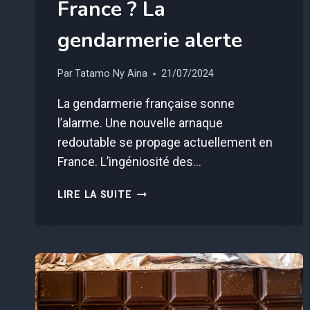
France ? La
gendarmerie alerte
Par
Tatamo Ny Aina
21/07/2024
La gendarmerie française sonne
l’alarme. Une nouvelle arnaque
redoutable se propage actuellement en
France. L’ingéniosité des…
QUELLE
LIRE LA SUITE
EST
CETTE
NOUVELLE
ARNAQUE
QUI
FAIT
DES