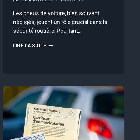
Les pneus de voiture, bien souvent
négligés, jouent un rôle crucial dans la
sécurité routière. Pourtant,…
LES
LIRE LA SUITE
PNEUS
ONT
UNE
DATE
DE
PÉREMPTION,
VOICI
COMMENT
VÉRIFIER
QUE
LES
VOTRE
NE