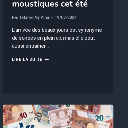
moustiques cet été
Par
Tatamo Ny Aina
19/07/2024
L’arrivée des beaux jours est synonyme
de soirées en plein air, mais elle peut
aussi entraîner…
PLANTEZ
LIRE LA SUITE
CES
3
PLANTES
DÈS
MAINTENANT
ET
DITES
ADIEU
AUX
MOUSTIQUES