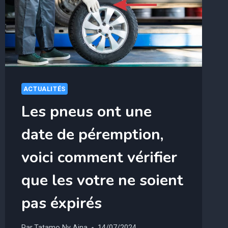
CONJOINT
ACTUALITÉS
Les pneus ont une
date de péremption,
voici comment vérifier
que les votre ne soient
pas éxpirés
Par
Tatamo Ny Aina
14/07/2024