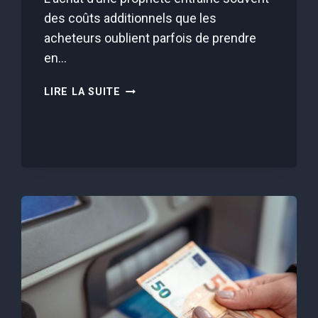
des coûts additionnels que les
acheteurs oublient parfois de prendre
en…
CETTE
LIRE LA SUITE
SIMPLE
PHRASE
SUFFIT
POUR
FAIRE
FINANCER
LES
FRAIS
DE
NOTAIRE
À
LA
BANQUE